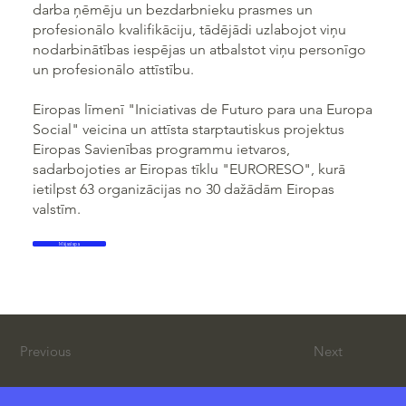
darba ņēmēju un bezdarbnieku prasmes un
profesionālo kvalifikāciju, tādējādi uzlabojot viņu
nodarbinātības iespējas un atbalstot viņu personīgo
un profesionālo attīstību.
Eiropas līmenī "Iniciativas de Futuro para una Europa
Social" veicina un attīsta starptautiskus projektus
Eiropas Savienības programmu ietvaros,
sadarbojoties ar Eiropas tīklu "EURORESO", kurā
ietilpst 63 organizācijas no 30 dažādām Eiropas
valstīm.
Mājaslapa
Previous
Next