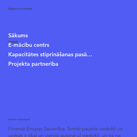
Digipreneur projekts
Sākums
Facebook
E-mācību centrs
Kapacitātes stiprināšanas pasākumi
Projekta partnerība
Erasmus+ finansējums
Finansē Eiropas Savienība. Tomēr paustie viedokļi un
uzskati ir tikai un vienīgi autora(-u) viedokļi, un tie ne