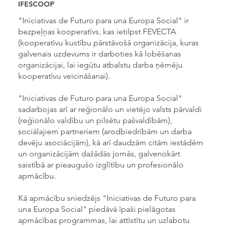
IFESCOOP
"Iniciativas de Futuro para una Europa Social" ir
bezpeļņas kooperatīvs, kas ietilpst FEVECTA
(kooperatīvu kustību pārstāvošā organizācija, kuras
galvenais uzdevums ir darboties kā lobēšanas
organizācijai, lai iegūtu atbalstu darba ņēmēju
kooperatīvu veicināšanai).
"Iniciativas de Futuro para una Europa Social"
sadarbojas arī ar reģionālo un vietējo valsts pārvaldi
(reģionālo valdību un pilsētu pašvaldībām),
sociālajiem partneriem (arodbiedrībām un darba
devēju asociācijām), kā arī daudzām citām iestādēm
un organizācijām dažādās jomās, galvenokārt
saistībā ar pieaugušo izglītību un profesionālo
apmācību.
Kā apmācību sniedzējs "Iniciativas de Futuro para
una Europa Social" piedāvā īpaši pielāgotas
apmācības programmas, lai attīstītu un uzlabotu